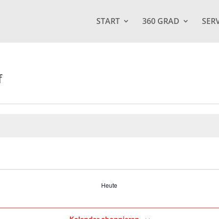
START
360 GRAD
SER
f
Heute