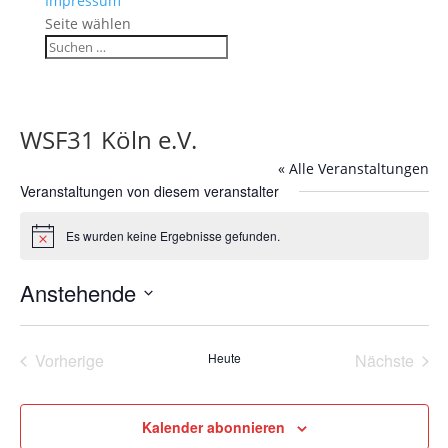
Impressum
Seite wählen
WSF31 Köln e.V.
« Alle Veranstaltungen
Veranstaltungen von diesem veranstalter
Es wurden keine Ergebnisse gefunden.
Hinweis
Anstehende
Datum
wählen.
Vorherige
Heute
Nächste
Veranstaltungen
Veransta
Kalender abonnieren