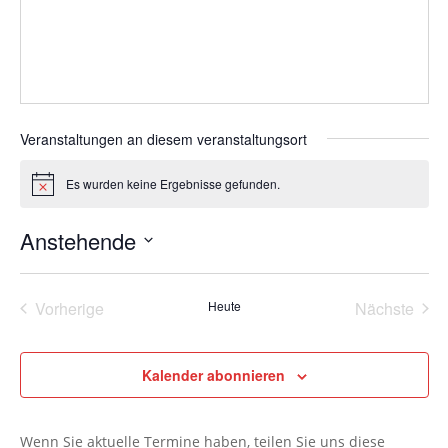
Veranstaltungen an diesem veranstaltungsort
Es wurden keine Ergebnisse gefunden.
Hinweis
Anstehende
Datum
wählen.
Vorherige
Heute
Nächste
Veranstaltungen
Veransta
Kalender abonnieren
Wenn Sie aktuelle Termine haben, teilen Sie uns diese