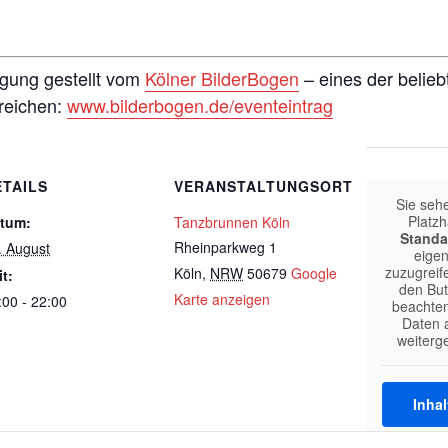
ügung gestellt vom
Kölner BilderBogen
– eines der belieb
nreichen:
www.bilderbogen.de/eventeintrag
ETAILS
VERANSTALTUNGSORT
Sie seh
Platzh
tum:
Tanzbrunnen Köln
Standa
Rheinparkweg 1
. August
eigen
zuzugreife
Köln
,
NRW
50679
Google
it:
den But
Karte anzeigen
:00 - 22:00
beachten
Daten a
weiterg
Inhal