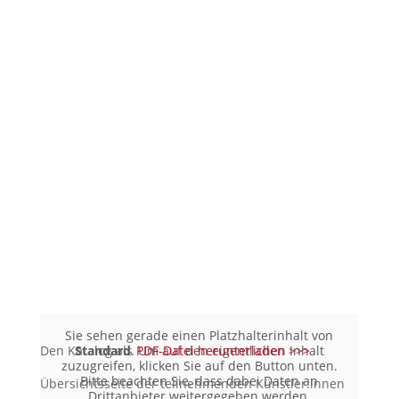
Sie sehen gerade einen Platzhalterinhalt von
Den Katalog als
Standard
. Um auf den eigentlichen Inhalt
PDF-Datei herunterladen >>>
zuzugreifen, klicken Sie auf den Button unten.
Bitte beachten Sie, dass dabei Daten an
Übersichtsseite der teilnehmenden Künstler:innen
Drittanbieter weitergegeben werden.