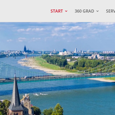
START
360 GRAD
SER