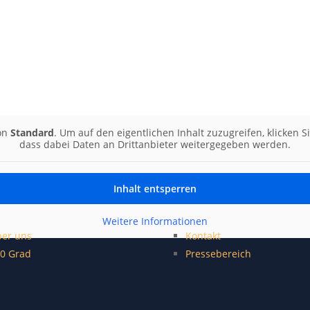
von
Standard
. Um auf den eigentlichen Inhalt zuzugreifen, klicken S
dass dabei Daten an Drittanbieter weitergegeben werden.
Inhalt entsperren
Weitere Informationen
er uns
Kontakt
0 Grad
Pressebereich