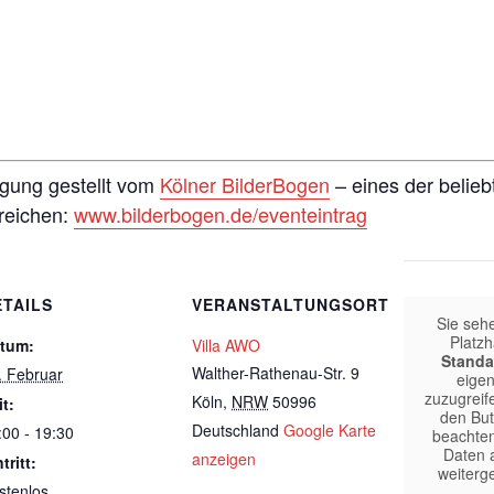
ügung gestellt vom
Kölner BilderBogen
– eines der belieb
nreichen:
www.bilderbogen.de/eventeintrag
ETAILS
VERANSTALTUNGSORT
Sie seh
Platzh
tum:
Villa AWO
Standa
Walther-Rathenau-Str. 9
. Februar
eigen
zuzugreife
Köln
,
NRW
50996
it:
den But
Deutschland
Google Karte
:00 - 19:30
beachten
Daten a
anzeigen
tritt:
weiterg
stenlos