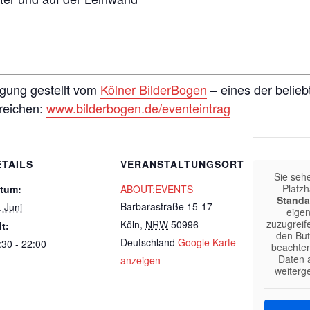
ügung gestellt vom
Kölner BilderBogen
– eines der belieb
nreichen:
www.bilderbogen.de/eventeintrag
ETAILS
VERANSTALTUNGSORT
Sie seh
Platzh
tum:
ABOUT:EVENTS
Standa
Barbarastraße 15-17
. Juni
eigen
zuzugreife
Köln
,
NRW
50996
it:
den But
Deutschland
Google Karte
:30 - 22:00
beachten
Daten a
anzeigen
weiterg