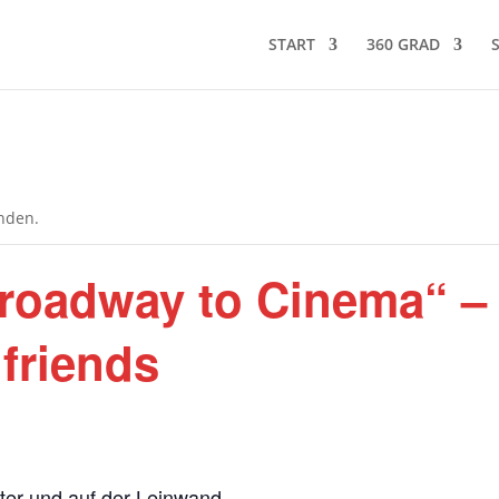
START
360 GRAD
unden.
Broadway to Cinema“ –
friends
ter und auf der Leinwand