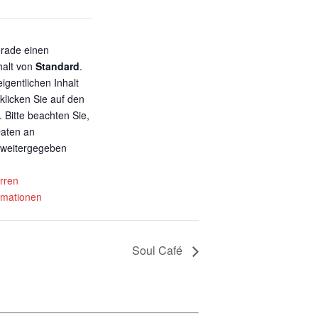
erade einen
halt von
Standard
.
igentlichen Inhalt
klicken Sie auf den
 Bitte beachten Sie,
Daten an
r weitergegeben
erren
rmationen
Soul Café