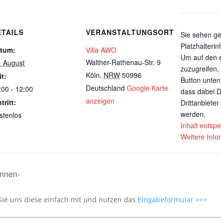
ETAILS
VERANSTALTUNGSORT
Sie sehen g
Platzhalterin
tum:
Villa AWO
Um auf den e
Walther-Rathenau-Str. 9
. August
zuzugreifen, 
Köln
,
NRW
50996
it:
Button unten.
Deutschland
Google Karte
:00 - 12:00
dass dabei 
anzeigen
tritt:
Drittanbiete
werden.
stenlos
Inhalt entsp
Weitere Info
unnen-
Sie uns diese einfach mit und nutzen das
Eingabeformular >>>