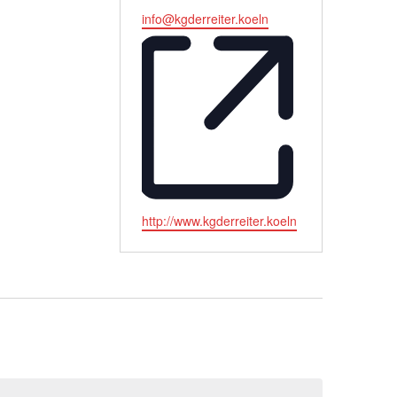
Email
info@kgderreiter.koeln
Webseite
http://www.kgderreiter.koeln