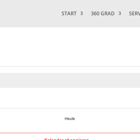
START
360 GRAD
SER
Heute