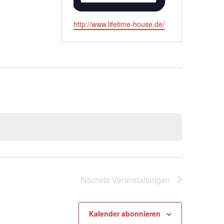
Webseite
http://www.lifetime-house.de/
Nächste
Veranstaltungen
Kalender abonnieren