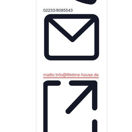
Telefon
02233/8085543
Email
mailto:info@lifetime-house.de