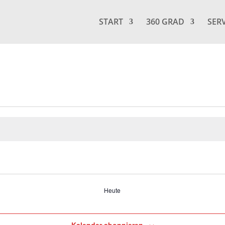
START
360 GRAD
SER
Heute