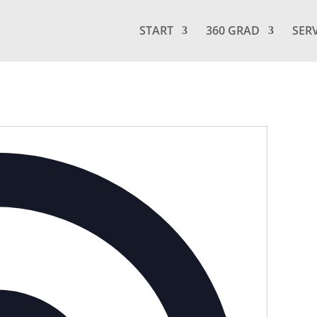
START
360 GRAD
SER
Adresse