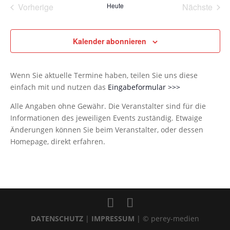
Vorherige
Heute
Nächste
Veranstaltungen
Veransta
Kalender abonnieren
Wenn Sie aktuelle Termine haben, teilen Sie uns diese
einfach mit und nutzen das
Eingabeformular >>>
Alle Angaben ohne Gewähr. Die Veranstalter sind für die
Informationen des jeweiligen Events zuständig. Etwaige
Änderungen können Sie beim Veranstalter, oder dessen
Homepage, direkt erfahren.
DATENSCHUTZ
|
IMPRESSUM
| © perey-medien