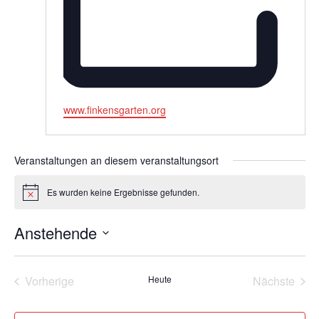
Webseite
www.finkensgarten.org
Veranstaltungen an diesem veranstaltungsort
Es wurden keine Ergebnisse gefunden.
Hinweis
Anstehende
Datum
wählen.
Vorherige
Heute
Nächste
Veranstaltungen
Veransta