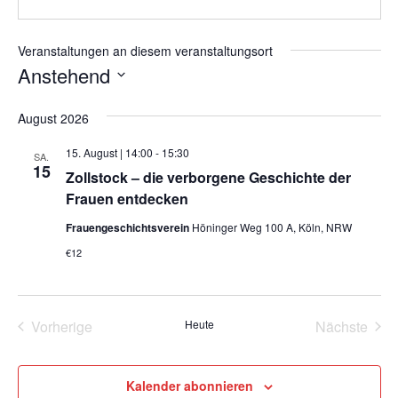
Veranstaltungen an diesem veranstaltungsort
Anstehend
Datum
August 2026
wählen.
15. August | 14:00
-
15:30
SA.
15
Zollstock – die verborgene Geschichte der
Frauen entdecken
Frauengeschichtsverein
Höninger Weg 100 A, Köln, NRW
€12
Vorherige
Heute
Nächste
Veranstaltungen
Veransta
Kalender abonnieren