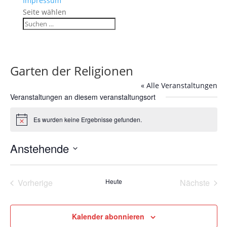
Impressum
Seite wählen
Garten der Religionen
« Alle Veranstaltungen
Veranstaltungen an diesem veranstaltungsort
Es wurden keine Ergebnisse gefunden.
Hinweis
Anstehende
Datum
wählen.
Vorherige
Heute
Nächste
Veranstaltungen
Veransta
Kalender abonnieren