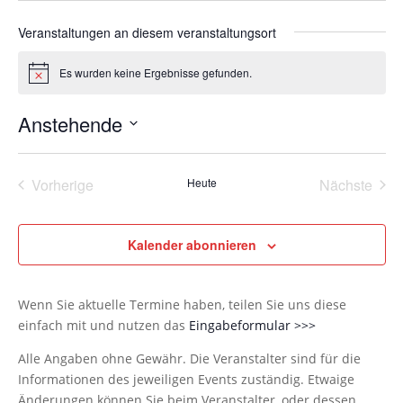
Veranstaltungen an diesem veranstaltungsort
Es wurden keine Ergebnisse gefunden.
Hinweis
Anstehende
Datum
wählen.
Vorherige
Heute
Nächste
Veranstaltungen
Veransta
Kalender abonnieren
Wenn Sie aktuelle Termine haben, teilen Sie uns diese
einfach mit und nutzen das
Eingabeformular >>>
Alle Angaben ohne Gewähr. Die Veranstalter sind für die
Informationen des jeweiligen Events zuständig. Etwaige
Änderungen können Sie beim Veranstalter, oder dessen