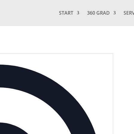
START
360 GRAD
SER
Adresse