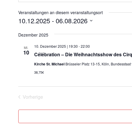
Veranstaltungen an diesem veranstaltungsort
10.12.2025
 - 
06.08.2026
Datum
Dezember 2025
wählen.
10. Dezember 2025 | 19:30
-
22:00
MI.
10
Célébration – Die Weihnachtsshow des Cir
Kirche St. Michael
Brüsseler Platz 13-15, Köln, Bundesstaat
38,75€
Vorherige
Veranstaltungen