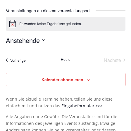
Veranstaltungen an diesem veranstaltungsort
Es wurden keine Ergebnisse gefunden.
Hinweis
Anstehende
Datum
wählen.
Heute
Nächste
Veranstaltungen
Vorherige
Veransta
Kalender abonnieren
Wenn Sie aktuelle Termine haben, teilen Sie uns diese
einfach mit und nutzen das
Eingabeformular >>>
Alle Angaben ohne Gewähr. Die Veranstalter sind für die
Informationen des jeweiligen Events zuständig. Etwaige
Änderungen können Sie beim Veranstalter, oder dessen