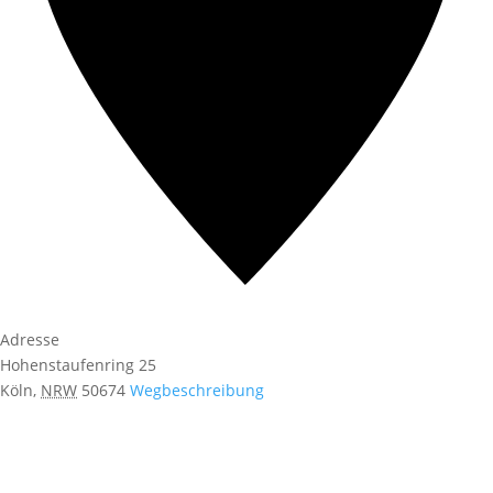
Adresse
Hohenstaufenring 25
Köln
,
NRW
50674
Wegbeschreibung