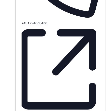
Telefon
+491724850458