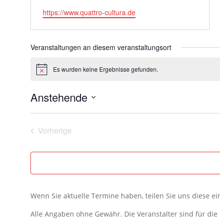
Webseite
https://www.quattro-cultura.de
Veranstaltungen an diesem veranstaltungsort
Es wurden keine Ergebnisse gefunden.
Hinweis
Anstehende
Datum
wählen.
Vorherige
Veranstaltungen
Wenn Sie aktuelle Termine haben, teilen Sie uns diese e
Alle Angaben ohne Gewähr. Die Veranstalter sind für di