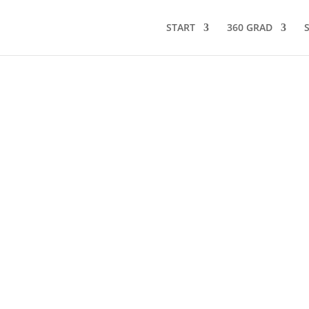
START
360 GRAD
e