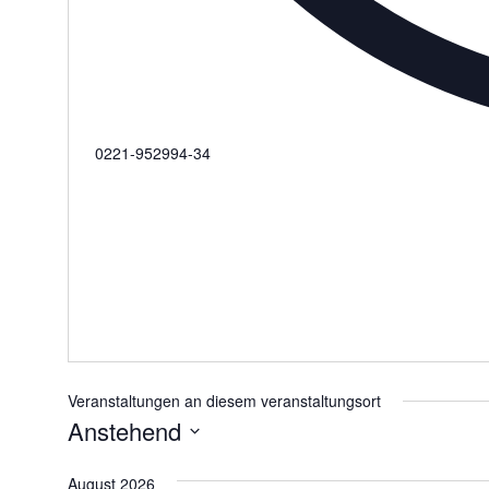
Telefon
0221-952994-34
Veranstaltungen an diesem veranstaltungsort
Anstehend
Datum
August 2026
wählen.