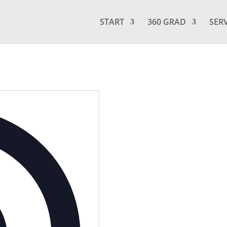
START
360 GRAD
SER
Adresse