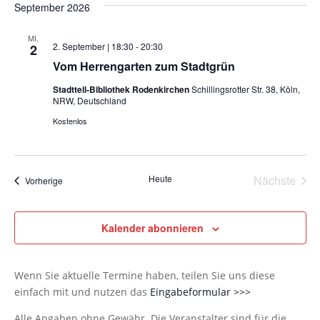
September 2026
wählen.
MI.
2. September | 18:30
-
20:30
2
Vom Herrengarten zum Stadtgrün
Stadtteil-Bibliothek Rodenkirchen
Schillingsrotter Str. 38, Köln,
NRW, Deutschland
Kostenlos
Heute
Nächste
Veranstaltungen
Vorherige
Veransta
Kalender abonnieren
Wenn Sie aktuelle Termine haben, teilen Sie uns diese
einfach mit und nutzen das
Eingabeformular >>>
Alle Angaben ohne Gewähr. Die Veranstalter sind für die