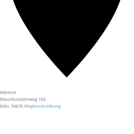
Adresse
Mauritiussteinweg 102
Köln
,
50676
Wegbeschreibung