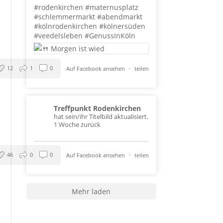
#rodenkirchen
#maternusplatz
#schlemmermarkt
#abendmarkt
#kölnrodenkirchen
#kölnersüden
#veedelsleben
#GenussInKöln
12
1
0
Auf Facebook ansehen
·
teilen
Treffpunkt Rodenkirchen
hat sein/ihr Titelbild aktualisiert.
1 Woche zurück
46
0
0
Auf Facebook ansehen
·
teilen
Mehr laden