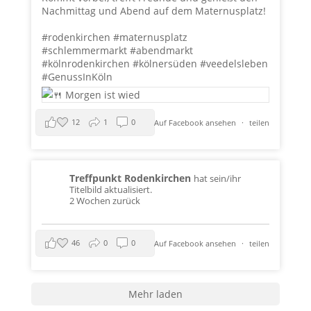
Nachmittag und Abend auf dem Maternusplatz!
#rodenkirchen
#maternusplatz
#schlemmermarkt
#abendmarkt
#kölnrodenkirchen
#kölnersüden
#veedelsleben
#GenussInKöln
12
1
0
Auf Facebook ansehen
·
teilen
Treffpunkt Rodenkirchen
hat sein/ihr
Titelbild aktualisiert.
2 Wochen zurück
46
0
0
Auf Facebook ansehen
·
teilen
Mehr laden