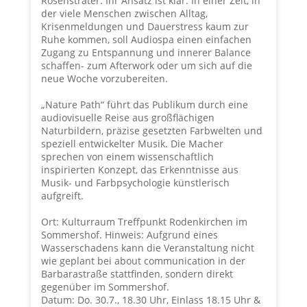
Rosensträter. Ihr Ansatz ist klar: In einer Zeit, in
der viele Menschen zwischen Alltag,
Krisenmeldungen und Dauerstress kaum zur
Ruhe kommen, soll Audiospa einen einfachen
Zugang zu Entspannung und innerer Balance
schaffen- zum Afterwork oder um sich auf die
neue Woche vorzubereiten.
„Nature Path“ führt das Publikum durch eine
audiovisuelle Reise aus großflächigen
Naturbildern, präzise gesetzten Farbwelten und
speziell entwickelter Musik. Die Macher
sprechen von einem wissenschaftlich
inspirierten Konzept, das Erkenntnisse aus
Musik- und Farbpsychologie künstlerisch
aufgreift.
Ort: Kulturraum Treffpunkt Rodenkirchen im
Sommershof. Hinweis: Aufgrund eines
Wasserschadens kann die Veranstaltung nicht
wie geplant bei about communication in der
Barbarastraße stattfinden, sondern direkt
gegenüber im Sommershof.
Datum: Do. 30.7., 18.30 Uhr, Einlass 18.15 Uhr &