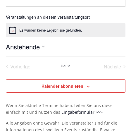
Veranstaltungen an diesem veranstaltungsort
Es wurden keine Ergebnisse gefunden.
Hinweis
Anstehende
Datum
wählen.
Vorherige
Heute
Nächste
Veranstaltungen
Veransta
Kalender abonnieren
Wenn Sie aktuelle Termine haben, teilen Sie uns diese
einfach mit und nutzen das
Eingabeformular >>>
Alle Angaben ohne Gewähr. Die Veranstalter sind für die
Informationen des jeweiligen Events zuständig. Etwaige